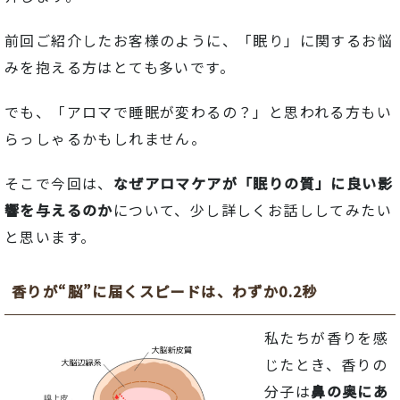
前回
ご
紹介
した
お客様
の
よう
に、「
眠り」
に関する
お
悩
み
を
抱える
方
は
とても
多い
です。
でも、「
アロマ
で
睡眠
が
変わる
の？」
と
思
われる
方
も
い
らっしゃる
かも
し
れ
ま
せん。
そこで
今回
は、
なぜ
アロマケア
が「
眠り
の
質」
に
良い
影
響
を
与える
の
か
について、
少し
詳
しく
お話し
し
て
みたい
と
思い
ます。
香り
が“
脳”
に
届く
スピード
は、
わずか
0.2
秒
私
たち
が
香り
を
感
じ
た
とき、
香り
の
分子
は
鼻
の
奥
に
あ