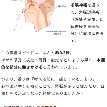
る
嗅
神経
を
通
っ
て、
大脳
辺
縁
系
（
感情
や
記憶、
自
律
神経
を
司る
部
分）
に
直接
届
き
ま
す。
この
伝達
スピード
は、
なんと
約
0.2
秒
。
ほか
の
感覚（
視覚・
聴覚・
触覚
など）
より
も
早く、
本能
的
な
部分
に
働きかける
と
言
われ
てい
ます。
つまり、
香り
は「
考える
前
に、
感じ
て
いる」
もの。
心地よい
香り
を
嗅ぐ
こと
で、
緊張
が
ふっと
緩
ん
だり、
自
然
と
呼吸
が
深
く
な
っ
た
経験
は
ありま
せん
か？