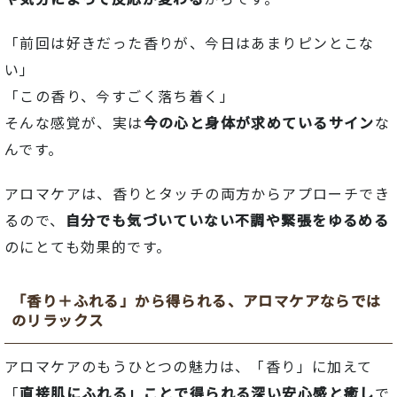
「前回
は
好き
だ
っ
た
香り
が、
今日
は
あまり
ピン
とこ
な
い」
「
この
香り、
今
す
ごく
落ち着く」
そんな
感覚
が、
実は
今
の
心
と
身体
が
求め
て
いる
サイン
な
ん
です。
ア
ロ
マケア
は、
香り
と
タッチ
の
両方
から
アプローチ
でき
る
ので、
自分
でも
気
づ
い
てい
ない
不調
や
緊張
を
ゆるめる
の
に
とても
効果
的
です。
「
香り＋
ふれる」
から
得
られる、
アロマケア
ならでは
の
リラックス
ア
ロ
マケア
の
もう
ひとつ
の
魅力
は、「
香り」
に
加
えて
「
直接
肌
に
ふれる」
こと
で
得
られる
深い
安心
感
と
癒
し
で