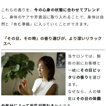
これらの
香り
を、
今
の
心身
の
状態
に
合わせ
て
ブレンド
し、身体のケアや芳香浴
に
取り入れる
こと
で、
身体
は
自
然
と「
休む
準備」
に
入
って
いくことができます。
「
その日、
その時」
の
香り
選び
が、
より
深い
リラック
ス
へ
当
サロン
では、
施
術
の
前
に
お客様
と
一緒
に
その日
ピッ
タリ
の
香り
を
選び
ます。
なぜなら、
人
の
嗅
覚
は
その日
の
体調
や
気分
によって
反応
が
変わる
から
です。