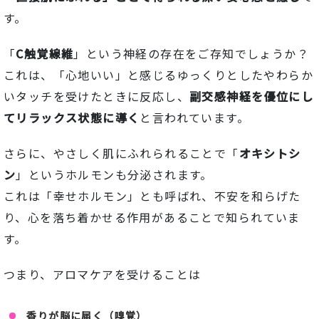
す。
「
C
触覚線維
」
という
神経
の
存在をご存知でしょうか？
これ
は、「
心地
いい」
と
感じる
ゆっくりと
した
やわらか
い
タッチ
を
受け
た
とき
に
反応
し、
副
交感神経
を
優位
にし
て
リラックス
状態
に
導く
と
言
われ
てい
ます。
さらに、
や
さ
しく
肌
に
ふ
れ
られる
こと
で「
オキシトシ
ン
」
という
ホルモン
も
分泌
さ
れ
ます。
これ
は「
幸せ
ホルモン」
とも
呼
ば
れ、
不安
を
和
ら
げ
た
り、
心
を
落ち
着
かせる
作用
が
ある
こと
で
知
ら
れ
てい
ま
す。
つまり、
アロマケアを受けることは
香り
が
脳
に
届く（
嗅覚）