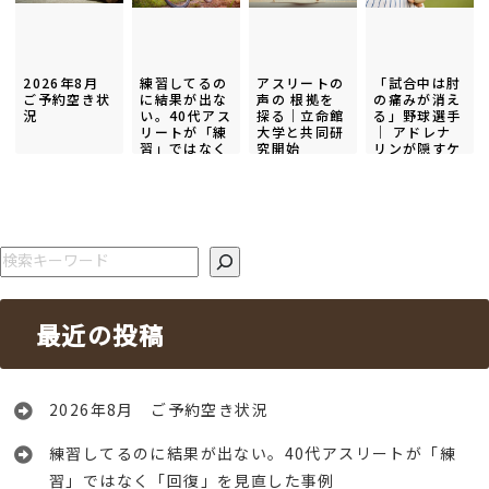
2026年8月
練習してるの
アスリートの
「試合中は肘
ご予約空き状
に結果が出な
声の 根拠を
の痛みが消え
況
い。40代アス
探る｜立命館
る」野球選手
リートが「練
大学と共同研
│ アドレナ
習」ではなく
究開始
リンが隠すケ
「回復」を見
ガのリスクと
直した事例
コンディショ
ニング事例
検索
最近の投稿
2026年8月 ご予約空き状況
練習してるのに結果が出ない。40代アスリートが「練
習」ではなく「回復」を見直した事例