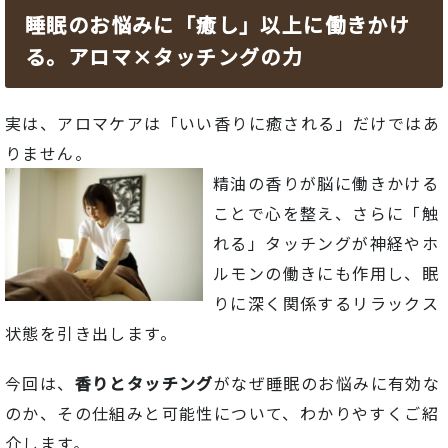
睡眠のお悩みに「癒し」以上に働きかけ
る。アロマ×タッチングの力
実は、
アロマケア
は「
いい
香り
に
癒
さ
れる」
だけ
では
あ
りま
せん。
精油
の
香り
が
脳
に
働きかける
こと
で
心
を
整
え、
さらに「
触
れる」
タッチング
が
神経
や
ホ
ルモン
の
働き
に
も
作用
し、
眠
り
に
深
く
関係
する
リラックス
状態
を
引き出し
ます。
今回
は、
香り
と
タッチング
が
なぜ
睡眠
の
お
悩み
に
有効
な
の
か、
その
仕組み
と
可能性
について、
わか
りや
すく
ご
紹
介
し
ます。