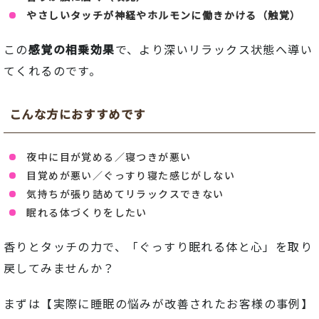
やさしい
タッチ
が
神経
や
ホルモン
に
働きかける（
触覚）
この
感覚
の
相乗
効果
で、
より
深い
リラックス
状態
へ
導
い
て
くれる
の
です。
こんな
方
に
おすすめ
です
夜中
に
目
が
覚める／
寝
つき
が
悪い
目覚めが悪い／ぐっすり寝た感じがしない
気持ち
が
張り
詰め
て
リラックス
でき
ない
眠れる
体
づくり
を
した
い
香り
と
タッチ
の
力
で、「ぐっすり眠れる体と心
」
を
取り
戻
し
て
み
ま
せん
か？
まずは【
実際
に
睡眠
の
悩み
が
改善
さ
れ
た
お客様
の事例
】