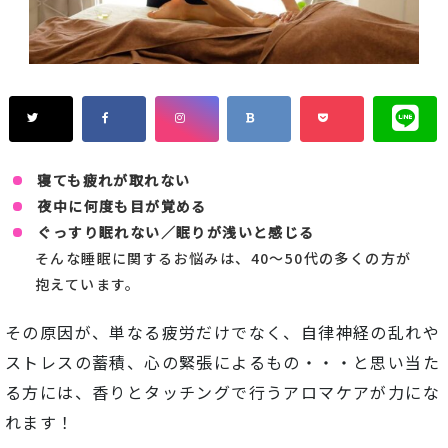
寝
て
も
疲れ
が
取
れ
ない
夜中
に
何
度
も
目
が
覚める
ぐっすり眠れない／眠りが浅いと感じる
そんな
睡眠
に関する
お
悩み
は、
40〜
50
代
の
多く
の
方
が
抱え
ています。
その
原因が
、
単なる
疲労
だけ
で
なく、
自律
神経
の
乱れ
や
ストレス
の
蓄積、
心
の
緊張
による
もの・・・と思い当た
る方には、香りとタッチングで行うアロマケアが力にな
れます！