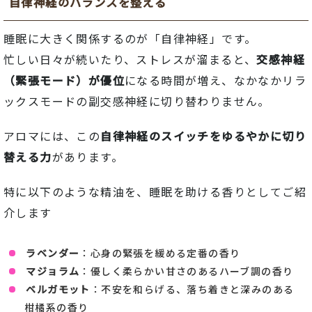
自律
神経
の
バランス
を
整える
睡眠
に
大きく
関係
する
の
が「
自律
神経」
です。
忙しい
日々
が
続
い
たり、
ストレス
が
溜まる
と、
交感神経
（
緊張
モード）
が
優位
に
なる時間が増え、
なかなか
リラ
ックス
モード
の
副
交感神経
に
切り
替わり
ま
せん。
アロマ
に
は、
この
自律
神経
の
スイッチ
を
ゆるやか
に
切り
替える
力
が
あり
ます。
特に
以下
の
よう
な
精油を
、
睡眠
を
助ける
香りとしてご紹
介します
ラベンダー
：
心身
の
緊張
を
緩める
定番
の
香り
マジョラム
：優しく柔らかい甘さのあるハーブ調の香り
ベルガモット
：
不安
を
和らげる、落ち着きと深みのある
柑橘系の香り