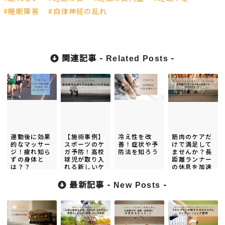
睡眠障害
自律神経の乱れ
関連記事 -
-
Related Posts
運動後に効果
【施術事例】
冷え性を改
筋肉のケアだ
的なマッサー
スポーツのケ
善！症状や予
けで満足して
ジ！疲れ知ら
ガ予防！高校
防法を知ろう
ませんか？長
ずの身体と
球児が取り入
距離ランナー
は？？
れる新しいケ
の休息を加速
ア方法
する「攻めの
リカバリー」
最新記事 -
-
New Posts